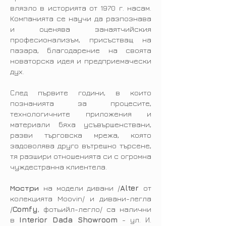
влязло в историята от 1970 г. насам.
Компанията се научи да разпознава
и оценява занаятчийския
професионализъм, присъстващ на
пазара, благодарение на своята
новаторска идея и предприемачески
дух.
След първите години, в които
познанията за процесите,
технологичните приложения и
материали бяха усъвършенствани,
разви търговска мрежа, която
задоволява друго вътрешно търсене,
тя разшири отношенията си с огромна
чуждестранна клиентела.
Мостри
на модели дивани /
Alter
от
колекцията Moovin/ и дивани-легла
/
Comfy
, фотьийл-легло/ са налични
в
Interior Dada Showroom
- ул. И.