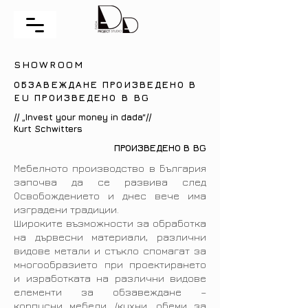
SHOWROOM
ОБЗАВЕЖДАНЕ ПРОИЗВЕДЕНО В
EU ПРОИЗВЕДЕНО В BG
// „Invest your money in dada“//
Kurt Schwitters
ПРОИЗВЕДЕНО В BG
Мебелното производство в България
започва да се развива след
Освобождението и днес вече има
изградени традиции.
Широките възможности за обработка
на дървесни материали, различни
видове метали и стъкло спомагат за
многообразието при проектирането
и изработката на различни видове
елементи за обзавеждане –
корпусни мебели /кухни, обеми за