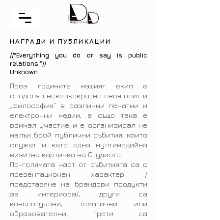
НАГРАДИ И ПУБЛИКАЦИИ
//“Everything you do or say is public
relations.”//
Unknown
През годините нашият екип е
споделял неколкократно своя опит и
„философия“
в различни
печатни и
електронни медии, а също така е
взимал участие и е организирал не
малък брой публични събития,
които
служат и като една мултимедийна
визитна картичка на Студиото.
По-голямата част от събитията са с
презентационен характер /
представяне на брандови продукти
за интериора/, други са
концептуални, тематични или
образователни; трети са