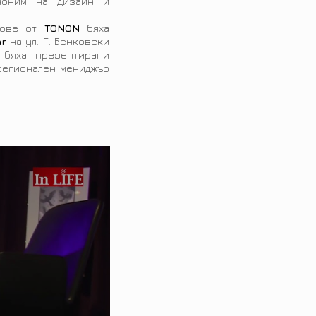
ноним на дизайн и
лове от
TONON
бяха
ar
на ул. Г. Бенковски
е бяха презентирани
/ регионален мениджър