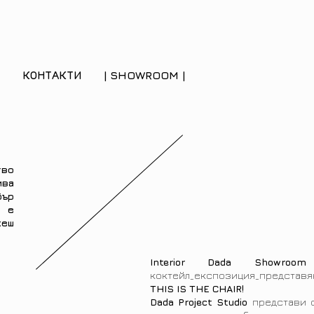
КОНТАКТИ
| SHOWROOM |
тво
ива
ър
 е
жеш
Interior Dada Showroom
коктейл_експозиция_представ
THIS IS THE CHAIR!
Dada Project Studio
представи 