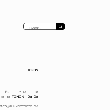
TONON
Ви кани на
яне на
TONON_ Da Da
сътрудничеството си