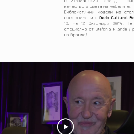
с италианският бранд - си
качество в света на мебелите.
Емблематични модели на сто
експонирани в
Dada Cultural B
10, на 12 Октомври 2017г. Т
специално от Stefania Rilande 
на бранда/.