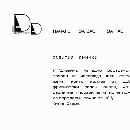
НАЧАЛО
ЗА ВАС
ЗА НАС
СЪБИТИЯ | СНИМКИ
// "Дизайнът на едно пространс
трябва
да изглежда като крас
жена, която
излиза от доб
фризьорски салон.
Знаеш, че
различна и поразителна,
но не мо
да определиш точно защо” //
Филип Старк.