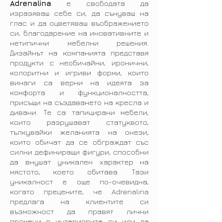
Adrenalina
е свободата да
изразяваш себе си, да сънуваш на
глас и да оцветяваш въображението
си, благодарение на иновативните и
нетипични мебелни решения.
Дизайнът на компанията представя
продукти с необичайни, иронични,
колоритни и игриви форми, които
винаги са верни на идеята за
комфорта и функционалността,
присъщи на създаването на кресла и
дивани. Те са тапицирани мебели,
които разрушават статуквото,
тълкувайки желанията на онези,
които обичат да се обграждат със
силни дефиниращи фигури, способни
да внушат уникален характер на
мястото, което обитава. Тази
уникалност е още по-очевидна,
когато прецените, че Adrenalina
предлага на клиентите си
възможност да правят лични
промени в интериорите си или да