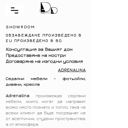
SHOWROOM
ОБЗАВЕЖДАНЕ ПРОИЗВЕДЕНО В
EU ПРОИЗВЕДЕНО В BG
Консултация за Вашият дом
Предоставяне на мостри
Договаряне на изгодни условия
ADRENALINA
Седални мебели - фотьойли,
дивани, кресла
Adrenalina
произвежда седлани
мебели, които могат да направят
всяко място познато и топло, така че
всеки клиент да бъде посрещнат не
от асептични, студени пространства,
а от атмосфера.